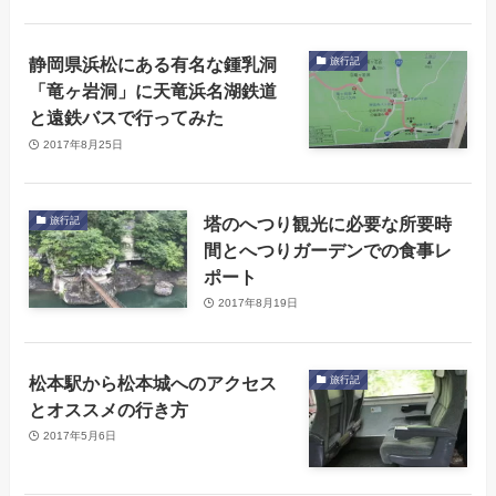
静岡県浜松にある有名な鍾乳洞
旅行記
「竜ヶ岩洞」に天竜浜名湖鉄道
と遠鉄バスで行ってみた
2017年8月25日
塔のへつり観光に必要な所要時
旅行記
間とへつりガーデンでの食事レ
ポート
2017年8月19日
松本駅から松本城へのアクセス
旅行記
とオススメの行き方
2017年5月6日