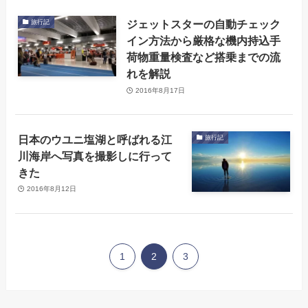
ジェットスターの自動チェック
旅行記
イン方法から厳格な機内持込手
荷物重量検査など搭乗までの流
れを解説
2016年8月17日
日本のウユニ塩湖と呼ばれる江
旅行記
川海岸へ写真を撮影しに行って
きた
2016年8月12日
1
2
3