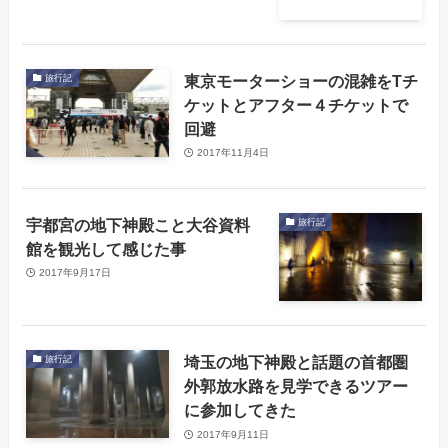
東京モーターショーの混雑をTチ
旅行記
ケットとアフター４チケットで
回避
2017年11月4日
宇都宮の地下神殿こと大谷資料
旅行記
館を観光して感じた事
2017年9月17日
埼玉の地下神殿と話題の首都圏
旅行記
外郭放水路を見学できるツアー
に参加してきた
2017年9月11日