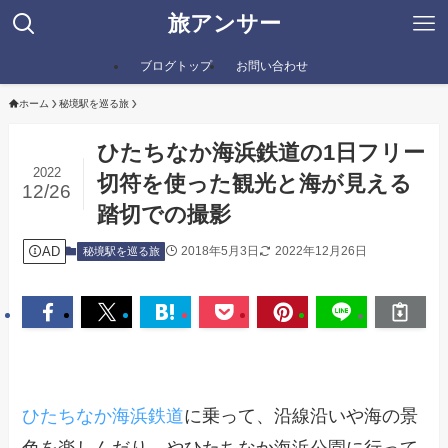
旅アンサー
ブログトップ
お問い合わせ
ホーム
秘境駅を巡る旅
ひたちなか海浜鉄道の1日フリー
2022
切符を使った観光と海が見える
12/26
踏切での撮影
AD
2018年5月3日
2022年12月26日
秘境駅を巡る旅
ひたちなか海浜鉄道
に乗って、沿線沿いや海の景
色を楽しんだり、やひたちなか海浜公園に行って