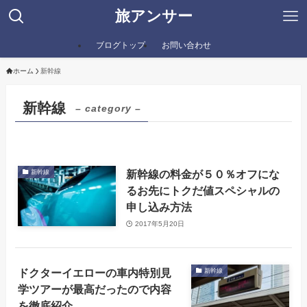
旅アンサー
ブログトップ
お問い合わせ
ホーム
新幹線
新幹線
– category –
新幹線の料金が５０％オフにな
新幹線
るお先にトクだ値スペシャルの
申し込み方法
2017年5月20日
ドクターイエローの車内特別見
新幹線
学ツアーが最高だったので内容
を徹底紹介