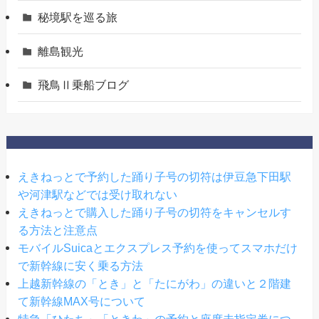
秘境駅を巡る旅
離島観光
飛鳥Ⅱ乗船ブログ
えきねっとで予約した踊り子号の切符は伊豆急下田駅
や河津駅などでは受け取れない
えきねっとで購入した踊り子号の切符をキャンセルす
る方法と注意点
モバイルSuicaとエクスプレス予約を使ってスマホだけ
で新幹線に安く乗る方法
上越新幹線の「とき」と「たにがわ」の違いと２階建
て新幹線MAX号について
特急「ひたち」「ときわ」の予約と座席未指定券につ