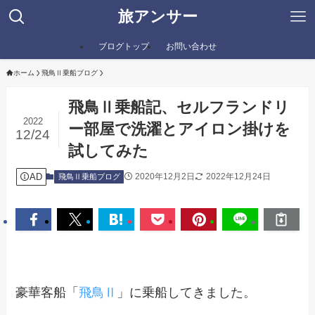
旅アンサー
ブログトップ
お問い合わせ
ホーム
飛鳥Ⅱ乗船ブログ
飛鳥Ⅱ乗船記、セルフランドリ
2022
ー部屋で洗濯とアイロン掛けを
12/24
試してみた
AD
2020年12月2日
2022年12月24日
飛鳥Ⅱ乗船ブログ
豪華客船「
飛鳥Ⅱ
」に乗船してきました。